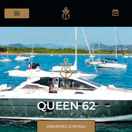
Location bateau
Gestion / Gardiennage
Manger à bord
MILLENIUM RIVIERA
QUEEN 62
RÉSERVEZ LE BATEAU