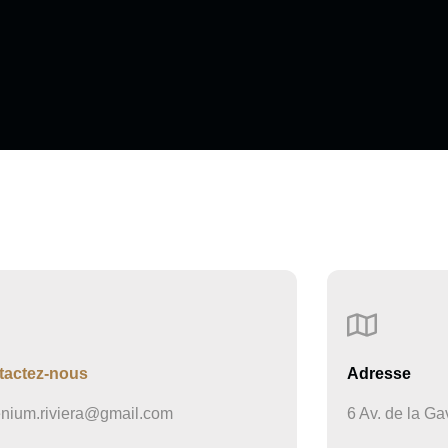
tactez-nous
Adresse
enium.riviera@gmail.com
6 Av. de la G