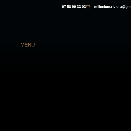
07 58 90 33 03
millenium.riviera@gm
MENU