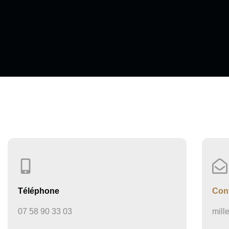
Téléphone
Con
07 58 90 33 03
mill